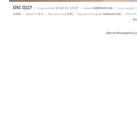
DSC 0227
·
Original Date
15.10.11, 17:27 ·
Camera
NIKON D5100 ·
Focal Length 
1/60s ·
Aperture
3.5 ·
Exposure bias
0 EV ·
Exposure Program
Unknown (0) ·
White b
32
jAlbum Bildergalerie 