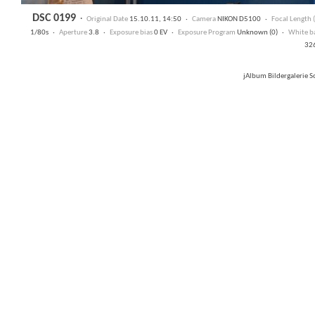
DSC 0199
·
Original Date
15.10.11, 14:50 ·
Camera
NIKON D5100 ·
Focal Length
1/80s ·
Aperture
3.8 ·
Exposure bias
0 EV ·
Exposure Program
Unknown (0) ·
White b
32
jAlbum Bildergalerie 