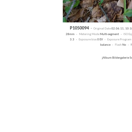
P1050094
·
Original Date
02.06.11, 10:
28mm ·
Metering Mode
Multi-segment ·
ISO Eq
3.3 ·
Exposure bias
0 EV ·
Exposure Program
balance ·
Flash
No ·
R
jAlbum Bildergalerie 