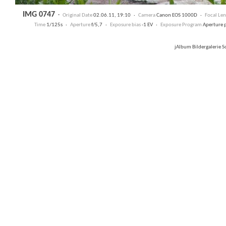
IMG 0747
·
Original Date
02.06.11, 19:10 ·
Camera
Canon EOS 1000D ·
Focal Le
Time
1/125s ·
Aperture
f/5,7 ·
Exposure bias
-1 EV ·
Exposure Program
Aperture 
jAlbum Bildergalerie 