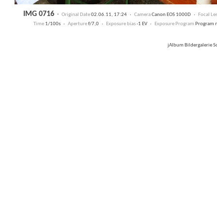
IMG 0716
·
Original Date
02.06.11, 17:24 ·
Camera
Canon EOS 1000D ·
Focal L
Time
1/100s ·
Aperture
f/7,0 ·
Exposure bias
-1 EV ·
Exposure Program
Program 
jAlbum Bildergalerie 