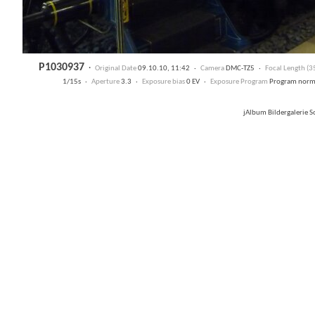
P1030937
·
Original Date
09.10.10, 11:42 ·
Camera
DMC-TZ5 ·
Focal Length (
1/15s ·
Aperture
3.3 ·
Exposure bias
0 EV ·
Exposure Program
Program nor
jAlbum Bildergalerie 