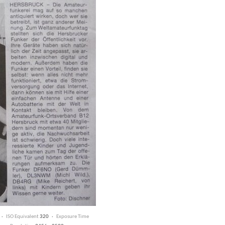
t ·
ISO Equivalent
320 ·
Exposure Time