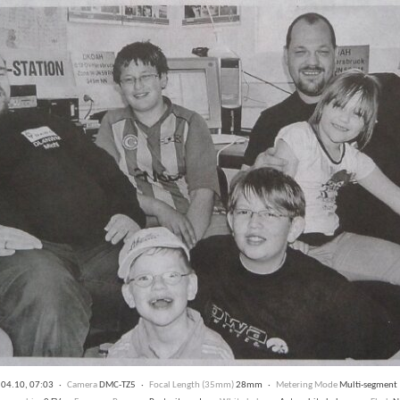
04.10, 07:03 ·
Camera
DMC-TZ5 ·
Focal Length (35mm)
28mm ·
Metering Mode
Multi-segmen