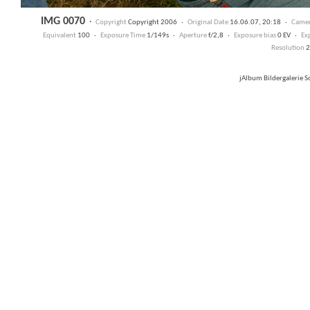
IMG 0070
·
Copyright
Copyright 2006 ·
Original Date
16.06.07, 20:18 ·
Came
Equivalent
100 ·
Exposure Time
1/149s ·
Aperture
f/2,8 ·
Exposure bias
0 EV ·
Ex
Resolution
2
jAlbum Bildergalerie 