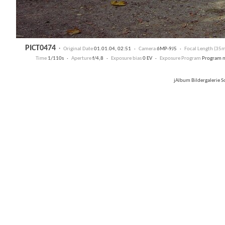
PICT0474
·
Original Date
01.01.04, 02:51 ·
Camera
6MP-9J5 ·
Focal Length (35
Time
1/110s ·
Aperture
f/4,8 ·
Exposure bias
0 EV ·
Exposure Program
Program 
jAlbum Bildergalerie 