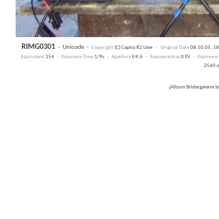
RIMG0301
·
Unicode
·
Copyright
(C) Caplio R2 User ·
Original Date
08.10.05, 1
Equivalent
154 ·
Exposure Time
1/9s ·
Aperture
f/4,6 ·
Exposure bias
0 EV ·
Exposure
2560 x
jAlbum Bildergalerie 