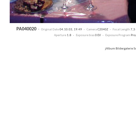
PA040020
·
Original Date
04.10.03, 19:49 ·
Camera
C2040Z ·
Focal Length
7,3
Aperture
1.8 ·
Exposure bias
0 EV ·
Exposure Program
Pro
jAlbum Bildergalerie 