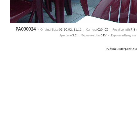
PA030024
·
Original Date
03.10.02, 11:11 ·
Camera
C2040Z ·
Focal Length
7,3
Aperture
3.2 ·
Exposure bias
0 EV ·
Exposure Program
jAlbum Bildergalerie 