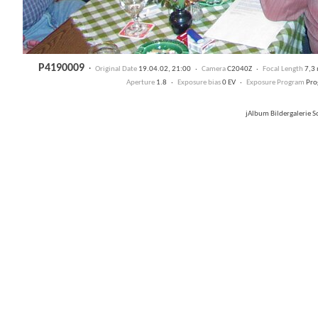
P4190009
·
Original Date
19.04.02, 21:00 ·
Camera
C2040Z ·
Focal Length
7,3
Aperture
1.8 ·
Exposure bias
0 EV ·
Exposure Program
Pro
jAlbum Bildergalerie 