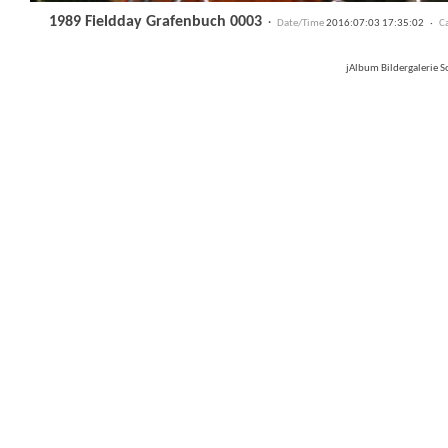
1989 Fieldday Grafenbuch 0003
·
Date/Time
2016:07:03 17:35:02 ·
C
jAlbum Bildergalerie 