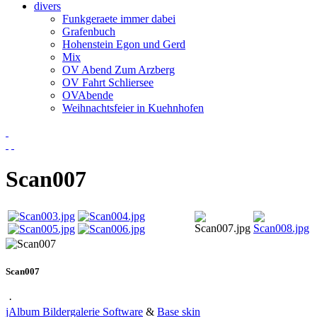
divers
Funkgeraete immer dabei
Grafenbuch
Hohenstein Egon und Gerd
Mix
OV Abend Zum Arzberg
OV Fahrt Schliersee
OVAbende
Weihnachtsfeier in Kuehnhofen
Scan007
Scan007
·
jAlbum Bildergalerie Software
&
Base skin