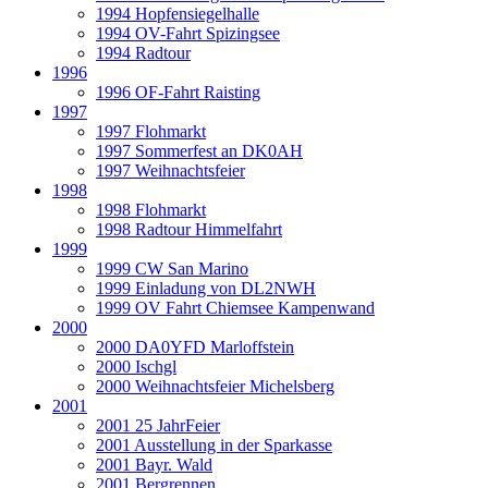
1994 Hopfensiegelhalle
1994 OV-Fahrt Spizingsee
1994 Radtour
1996
1996 OF-Fahrt Raisting
1997
1997 Flohmarkt
1997 Sommerfest an DK0AH
1997 Weihnachtsfeier
1998
1998 Flohmarkt
1998 Radtour Himmelfahrt
1999
1999 CW San Marino
1999 Einladung von DL2NWH
1999 OV Fahrt Chiemsee Kampenwand
2000
2000 DA0YFD Marloffstein
2000 Ischgl
2000 Weihnachtsfeier Michelsberg
2001
2001 25 JahrFeier
2001 Ausstellung in der Sparkasse
2001 Bayr. Wald
2001 Bergrennen