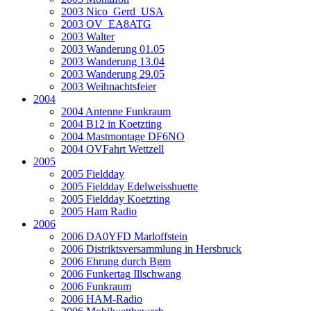
2003 Nico_Gerd_USA
2003 OV_EA8ATG
2003 Walter
2003 Wanderung 01.05
2003 Wanderung 13.04
2003 Wanderung 29.05
2003 Weihnachtsfeier
2004
2004 Antenne Funkraum
2004 B12 in Koetzting
2004 Mastmontage DF6NO
2004 OVFahrt Wettzell
2005
2005 Fieldday
2005 Fieldday Edelweisshuette
2005 Fieldday Koetzting
2005 Ham Radio
2006
2006 DA0YFD Marloffstein
2006 Distriktsversammlung in Hersbruck
2006 Ehrung durch Bgm
2006 Funkertag Illschwang
2006 Funkraum
2006 HAM-Radio