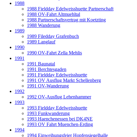
1988
1988 Fieldday Edelweisshuette Partnerschaft
1988 OV-Fahrt Altmuehltal
1988 Partnerschaftsvertrag mit Koetzting
1988 Wanderung
1989
1989 Filedday Grafenbuch
1989 Langlauf
1990
1990 OV-Fahrt Zella Mehlis
1991
1991 Baunatal
1991 Berchtesgaden
1991 Fieldday Edelweisshuette
1991 OV Ausflug Markt Schellenberg
1991 OV-Wanderung
1992
1992 OV-Ausflug Lehenhammer
1993
1993 Fieldday Edelweisshuette
1993 Funkwanderung
1993 Haenchenessen bei DK4NE
1993 OV Fahrt Muenchen-Erding
1994
1994 Einweihungsfeier Hopfensiegelhalle