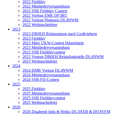
2022 Fieldday
2022 Mitgliederversammlung
2022 SSB Fieldday Contest
2022 Vortrag EME DF3RU
2022 Vortrag Platienen DL4NWM
2022 Weihnachtsfeier
2023
2023 DB0EH Relaisumzug nach Großvieberg
2023 Fieldday
2023 März UKW-Contest Häuselstein
2023 Mitgliederversammlung
2023 SSB Fielddaycontest
2023 Vortrag DB0EH Relaisfunkstelle DL4NWM
2023 Weihnachtsfeier
2024
2024 DMR Vortrag DL4NWM
2024 Mitgliederversammlung
2024 SSB-FD-Contest
2025
2025 Fieldday
2025 Mitgliederversammlung
2025 SSB Fielddaycontest
2025 Weihnachtsfeier
2026
2026 Diaabend Jutta & Heiko DL1HXB & DO3SYM