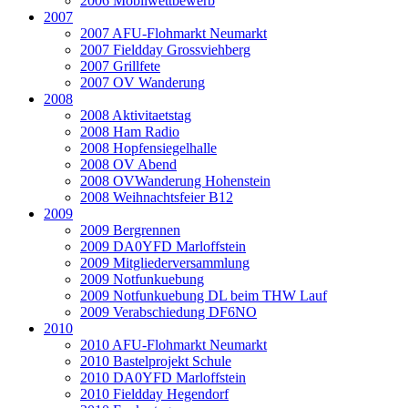
2006 Mobilwettbewerb
2007
2007 AFU-Flohmarkt Neumarkt
2007 Fieldday Grossviehberg
2007 Grillfete
2007 OV Wanderung
2008
2008 Aktivitaetstag
2008 Ham Radio
2008 Hopfensiegelhalle
2008 OV Abend
2008 OVWanderung Hohenstein
2008 Weihnachtsfeier B12
2009
2009 Bergrennen
2009 DA0YFD Marloffstein
2009 Mitgliederversammlung
2009 Notfunkuebung
2009 Notfunkuebung DL beim THW Lauf
2009 Verabschiedung DF6NO
2010
2010 AFU-Flohmarkt Neumarkt
2010 Bastelprojekt Schule
2010 DA0YFD Marloffstein
2010 Fieldday Hegendorf