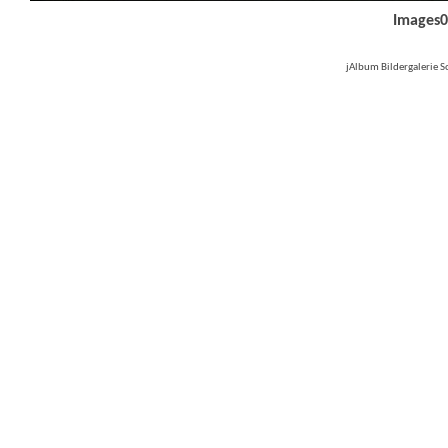
Images0
jAlbum Bildergalerie 