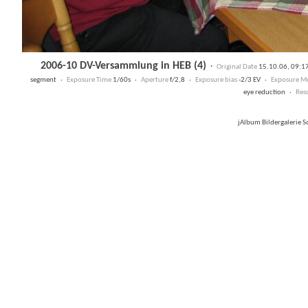
2006-10 DV-Versammlung in HEB (4)
·
Original Date
15.10.06, 09:
segment ·
Exposure Time
1/60s ·
Aperture
f/2,8 ·
Exposure bias
-2/3 EV ·
Exposure M
eye reduction ·
Res
jAlbum Bildergalerie 