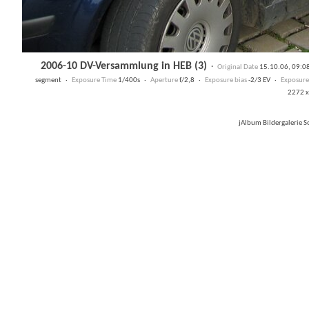
2006-10 DV-Versammlung in HEB (3)
·
Original Date
15.10.06, 09:
segment ·
Exposure Time
1/400s ·
Aperture
f/2,8 ·
Exposure bias
-2/3 EV ·
Exposur
2272 x
jAlbum Bildergalerie 