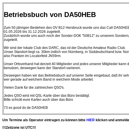
Betriebsbuch von DA50HEB
Zum 50 jährigen Bestehen des OV B12 Hersbruck wurde uns das Call DA50HE
01.05.2026 bis 31.12.2026 zugeteilt.
Zusätzlich wurde uns auch noch der Sonder-DOK "50B12" zu unserem Sonderr
zugeteilt.
Wir sind der lokale Club des DARC, das ist der Deutsche Amateur Radio Club.
Unser Standort liegt ca. 30km östlich von Nürnberg, in Süddeutschland bzw. No
also Franken im Locatorfeld JN59rm.
Unser Ortsverband hat derzeit 40 Mitglieder und jedes unserer Mitglieder kann 
benutzen, deswegen kann der Standort variieren.
Deswegen haben wir das Betriebsbuch auf unserer Seite eingebaut, daß ihr se
wer gerade auf welchem Band in welchem Mode arbeitet.
Vielen Dank für die zahlreichen QSO's.
Jedes QSO wird mit QSL-Karte über das Büro bestätigt.
Bitte schickt eure Karten auch über das Büro
73 es good dx de DA50HEB
Um Termine als Operator eintragen zu können bitte
HIER
klicken und anmelde
!!!Zeitzone ist UTC!!!